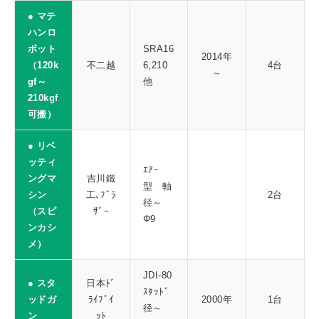
● マテ
ハンロ
ボット
SRA16
2014年
（120k
不二越
6,210
4台
～
gf～
他
210kgf
可搬）
● リベ
ッティ
ｴｱｰ
ングマ
吉川鐵
型 軸
シン
工､ﾌﾞﾗ
2台
径～
（スピ
ｻﾞｰ
Φ9
ンカシ
メ）
JDI-80
● スタ
日本ﾄﾞ
ｽﾀｯﾄﾞ
ッドガ
ﾗｲﾌﾞｲ
2000年
1台
径～
ン
ｯﾄ