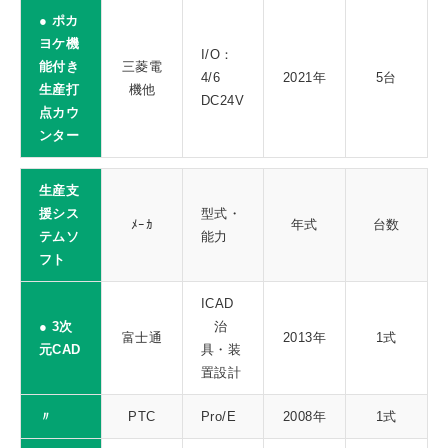
● ポカ
ヨケ機
I/O：
能付き
三菱電
4/6
2021年
5台
生産打
機他
DC24V
点カウ
ンター
生産支
援シス
型式・
ﾒｰｶ
年式
台数
テムソ
能力
フト
ICAD
● 3次
治
富士通
2013年
1式
元CAD
具・装
置設計
〃
PTC
Pro/E
2008年
1式