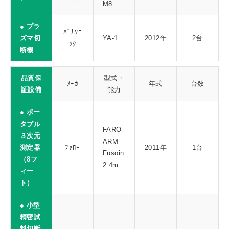
M8
● プラ
ﾊﾟﾅｿﾆ
ズマ切
YA-1
2012年
2台
ｯｸ
断機
品質保
型式・
ﾒｰｶ
年式
台数
証設備
能力
● ポー
タブル
FARO
３次元
ARM
測定器
ﾌｧﾛｰ
2011年
1台
Fusoin
（8フ
2.4m
ィー
ト）
● 小型
精密試
料切断