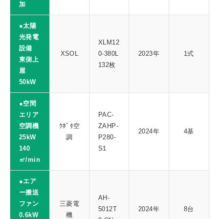
加
●太陽
光発電
XLM12
設備
XSOL
0-380L
2023年
1式
東側上
132枚
屋
50kW
●空間
エリア
PAC-
空調機
ｸﾎﾞﾀ空
ZAHP-
2024年
4基
25kW
調
P280-
140
S1
㎥/min
●エア
ー搬送
AH-
ファン
三菱電
5012T
2024年
8台
0.6kW
機