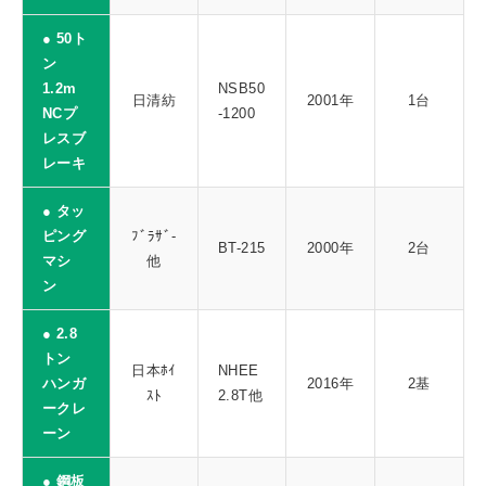
● 50ト
ン
1.2m
NSB50
日清紡
2001年
1台
NCプ
-1200
レスブ
レーキ
● タッ
ピング
ﾌﾞﾗｻﾞ-
BT-215
2000年
2台
マシ
他
ン
● 2.8
トン
日本ﾎｲ
NHEE
ハンガ
2016年
2基
ｽﾄ
2.8T他
ークレ
ーン
● 鋼板