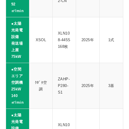
2-CN
92
㎥/min
●太陽
光発電
XLN10
設備
XSOL
8-445S
2025年
1式
発送場
168枚
上屋
75kW
●空間
エリア
ZAHP-
空調機
ｸﾎﾞﾀ空
P280-
2025年
3基
25kW
調
S1
140
㎥/min
●太陽
光発電
XLN10
設備