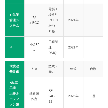
電脳工
● 生産
場MF
ｴｸ
管理シ
R4.0 ｶ
2021年
ｽ,BCC
ステム
ｽﾀﾏｲ
ｽﾞ版
工程管
NKｼｽﾃ
〃
理
2021年
ﾑ
DAIQ
環境改
型式・
ﾒｰｶ
年式
台数
善設備
能力
●組立
工場
RF-
天井ル
鎌倉製
24H-
2023年
6基
ーフフ
作所
E3
ァン追