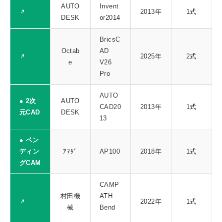
AUTO
Invent
〃
2013年
1式
DESK
or2014
BricsC
Octab
AD
〃
2025年
2式
e
V26
Pro
AUTO
● 2次
AUTO
CAD20
2013年
1式
元CAD
DESK
13
● ベン
ディン
ｱﾏﾀﾞ
AP100
2018年
1式
グCAM
CAMP
村田機
ATH
〃
2022年
1式
械
Bend