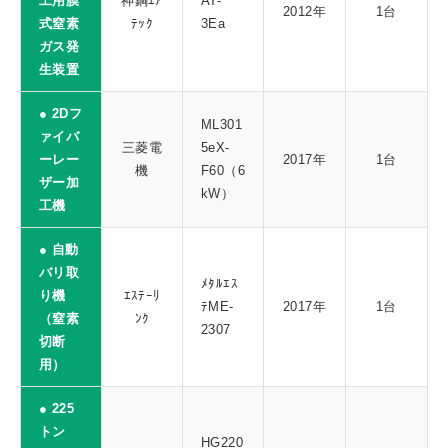
工用膜
神鋼ｴｱ
AT-
2012年
1台
式窒素
ﾃｯｸ
3Ea
ガス発
生装置
● 2Dフ
ML301
ァイバ
三菱電
5eX-
ーレー
2017年
1台
機
F60（6
ザー加
kW）
工機
● 自動
バリ取
ﾒﾀﾙｴｽ
り機
ｴｽﾃｰﾘ
ﾃME-
2017年
1台
（窒素
ﾝｸ
2307
切断
用）
● 225
トン
HG220