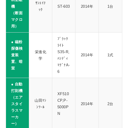
ｻﾝｴｲﾃ
機
ST-603
2014年
1台
ｯｸ
（断面
マクロ
用）
ﾌﾞﾗｯｸ
● 磁粉
ﾗｲﾄ
探傷検
栄進化
S35-R,
査装
2014年
1式
学
ﾊﾝﾃﾞｨ
置、暗
ﾏｸﾞﾅA-
室
6
● 自動
打刻機
XF510
（エア
山田ﾏｼ
CP,P-
スタイ
2014年
2台
ﾝﾂｰﾙ
5000P
ラスマ
N
ーカ
ー）