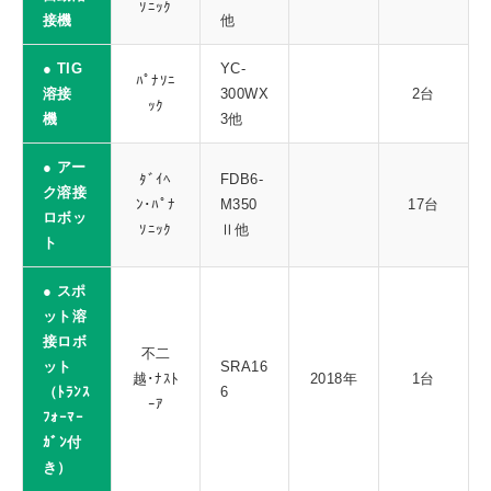
ｿﾆｯｸ
接機
他
● TIG
YC-
ﾊﾟﾅｿﾆ
溶接
300WX
2台
ｯｸ
機
3他
● アー
ﾀﾞｲﾍ
FDB6-
ク溶接
ﾝ･ﾊﾟﾅ
M350
17台
ロボッ
ｿﾆｯｸ
Ⅱ他
ト
● スポ
ット溶
接ロボ
不二
ット
SRA16
越･ﾅｽﾄ
2018年
1台
（ﾄﾗﾝｽ
6
ｰｱ
ﾌｫｰﾏｰ
ｶﾞﾝ付
き）