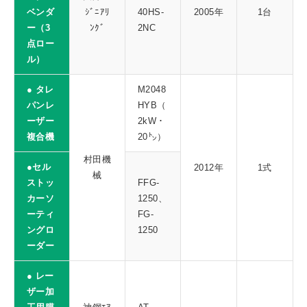
ベンダ
ｼﾞﾆｱﾘ
40HS-
2005年
1台
ー（3
ﾝｸﾞ
2NC
点ロー
ル）
● タレ
M2048
パンレ
HYB（
ーザー
2kW・
複合機
20㌧）
村田機
●セル
2012年
1式
械
ストッ
FFG-
カーソ
1250、
ーティ
FG-
ングロ
1250
ーダー
● レー
ザー加