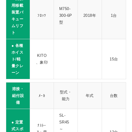
用移載
M750-
装置バ
ﾌﾛｯﾂ
300-6P
2018年
1台
キュー
型
ムリフ
ト
● 各種
ホイス
KITO
ト/軽
15台
、象印
量クレ
ーン
溶接・
型式・
組付設
ﾒｰｶ
年式
台数
能力
備
SL-
● 定置
SR45
ﾅｽﾄｰ
式スポ
～