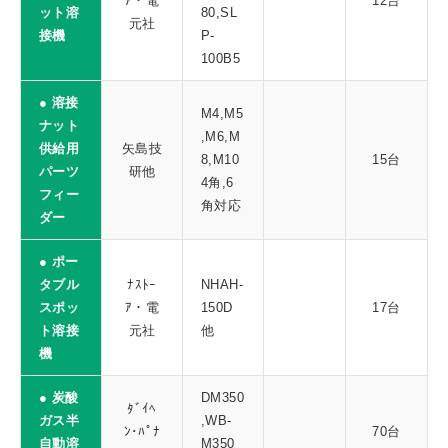
ｱ・電
12台
ット溶
80,SL
元社
接機
P‐
100B5
● 溶接
M4,M5
ナット
,M6,M
供給用
矢島技
8,M10
15台
パーツ
研他
4角,6
フィー
角対応
ダー
● ポー
タブル
ﾅｽﾄｰ
NHAH-
スポッ
ｱ・電
150D
17台
ト溶接
元社
他
機
● 炭酸
DM350
ﾀﾞｲﾍ
ガス半
,WB-
ﾝ･ﾊﾟﾅ
70台
自動溶
M350