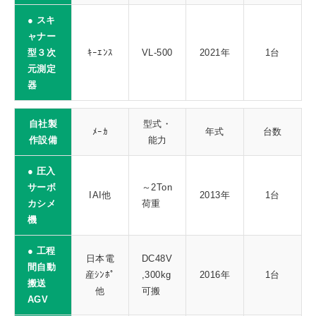
● スキ
ャナー
型３次
ｷｰｴﾝｽ
VL-500
2021年
1台
元測定
器
自社製
型式・
ﾒｰｶ
年式
台数
作設備
能力
● 圧入
サーボ
～2Ton
IAI他
2013年
1台
カシメ
荷重
機
● 工程
日本電
DC48V
間自動
産ｼﾝﾎﾟ
,300kg
2016年
1台
搬送
他
可搬
AGV