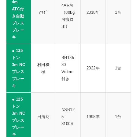
4m
4ARM
ATC付
ｱﾏﾀﾞ
（80kg
2018年
1台
き自動
可搬ロ
プレス
ボ）
ブレー
キ
● 135
トン
BH135
3m NC
村田機
30
2022年
1台
プレス
械
Videre
ブレー
付き
キ
● 125
トン
NSB12
3m NC
日清紡
5-
1998年
1台
プレス
3100R
ブレー
キ