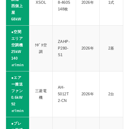
XSOL
8-460S
2026年
1式
西側上
148枚
屋
68kW
●空間
エリア
ZAHP-
空調機
ｸﾎﾞﾀ空
P280-
2026年
2基
25kW
調
S1
140
㎥/min
●エア
ー搬送
AH-
ファン
三菱電
5012T
2026年
2台
0.6kW
機
2-CN
92
㎥/min
●プレ