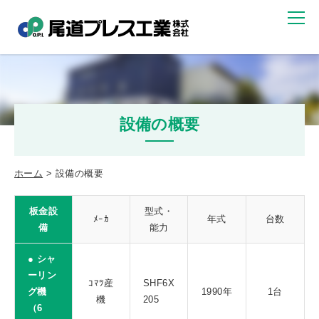
設備の概要
ホーム
設備の概要
板金設
型式・
ﾒｰｶ
年式
台数
備
能力
● シャ
ーリン
ｺﾏﾂ産
SHF6X
グ機
1990年
1台
機
205
（6