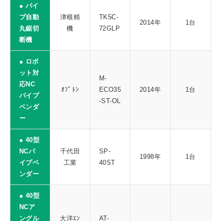
● パイ
プ自動
津根精
TK5C-
2014年
1台
丸鋸切
機
72GLP
断機
● ロボ
ット対
M-
応NC
ｵﾌﾟﾄﾝ
ECO35
2014年
1台
パイプ
-ST-OL
ベンダ
ー
● 40型
NCパ
千代田
SP-
1998年
1台
イプベ
工業
40ST
ンダー
● 40型
NCア
ングル
大洋ｴﾝ
AT-